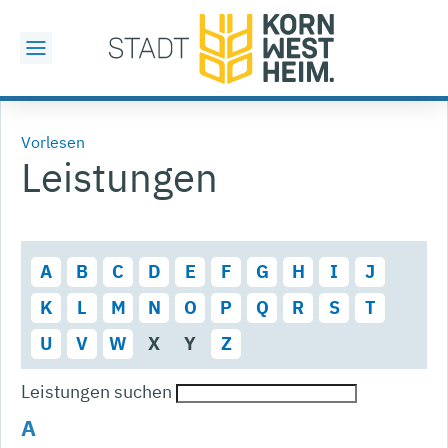
Vorlesen
Leistungen
A
B
C
D
E
F
G
H
I
J
K
L
M
N
O
P
Q
R
S
T
U
V
W
X
Y
Z
Leistungen suchen
A