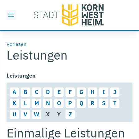
Vorlesen
Leistungen
Leistungen
A
B
C
D
E
F
G
H
I
J
K
L
M
N
O
P
Q
R
S
T
U
V
W
X
Y
Z
Einmalige Leistungen