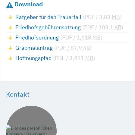
Download
Ratgeber für den Trauerfall
(PDF / 3,03
MB
)
Friedhofsgebührensatzung
(PDF / 103,1
KB
)
Friedhofsordnung
(PDF / 1,618
MB
)
Grabmalantrag
(PDF / 87,9
KB
)
Hoffnungspfad
(PDF / 3,411
MB
)
Kontakt