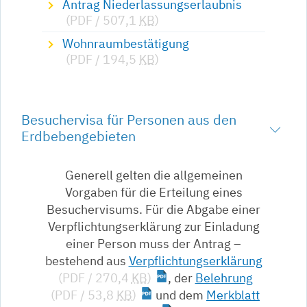
Antrag Niederlassungserlaubnis
(PDF / 507,1
KB
)
Wohnraumbestätigung
(PDF / 194,5
KB
)
Besuchervisa für Personen aus den
Erdbebengebieten
Generell gelten die allgemeinen
Vorgaben für die Erteilung eines
Besuchervisums. Für die Abgabe einer
Verpflichtungserklärung zur Einladung
einer Person muss der Antrag –
bestehend aus
Verpflichtungserklärung
(PDF / 270,4
KB
)
, der
Belehrung
(PDF / 53,8
KB
)
und dem
Merkblatt