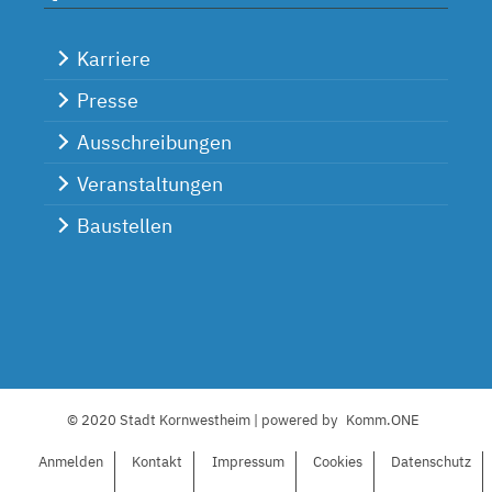
Karriere
Presse
Ausschreibungen
Veranstaltungen
Baustellen
© 2020 Stadt Kornwestheim | powered by
Komm.ONE
Anmelden
Kontakt
I
mpressum
C
ookies
Datenschutz