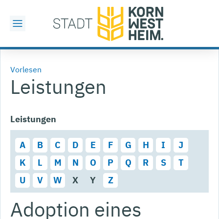
Vorlesen
Leistungen
Leistungen
A
B
C
D
E
F
G
H
I
J
K
L
M
N
O
P
Q
R
S
T
U
V
W
X
Y
Z
Adoption eines