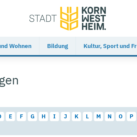
und Wohnen
Bildung
Kultur, Sport und Fr
ngen
D
E
F
G
H
I
J
K
L
M
N
O
P