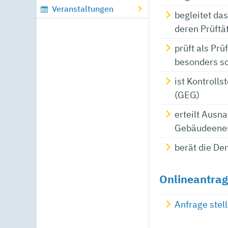
Veranstaltungen
begleitet da
deren Prüftät
prüft als Pr
besonders sc
ist Kontroll
(GEG)
erteilt Aus
Gebäudeener
berät die De
Onlineantrag
Anfrage stel