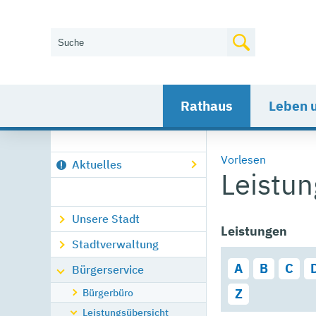
Wie können wir Ihnen helfen?
Rathaus
Leben 
Vorlesen
Aktuelles
Leistu
Unsere Stadt
Leistungen
Stadtverwaltung
A
B
C
Bürgerservice
Bürgerbüro
Z
Leistungsübersicht