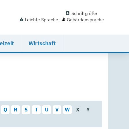
Schriftgröße
Leichte Sprache
Gebärdensprache
eizeit
Wirtschaft
Q
R
S
T
U
V
W
X
Y