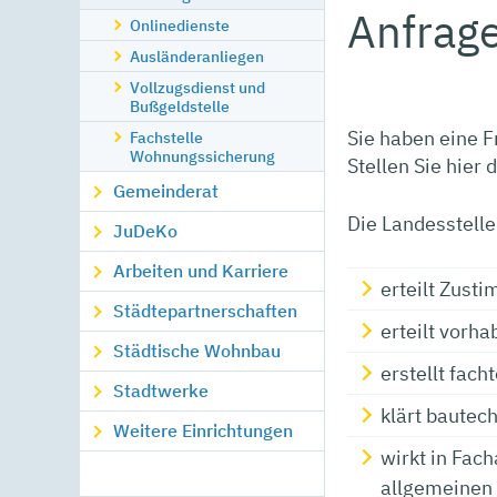
Anfrage
Onlinedienste
Ausländeranliegen
Vollzugsdienst und
Bußgeldstelle
Sie haben eine 
Fachstelle
Wohnungssicherung
Stellen Sie hier 
Gemeinderat
Die Landesstelle
JuDeKo
Arbeiten und Karriere
erteilt Zust
Städtepartnerschaften
erteilt vor
Städtische Wohnbau
erstellt fac
Stadtwerke
klärt bautec
Weitere Einrichtungen
wirkt in Fac
allgemeinen