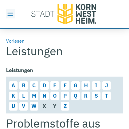
Vorlesen
Leistungen
Leistungen
A
B
C
D
E
F
G
H
I
J
K
L
M
N
O
P
Q
R
S
T
U
V
W
X
Y
Z
Problemstoffe aus