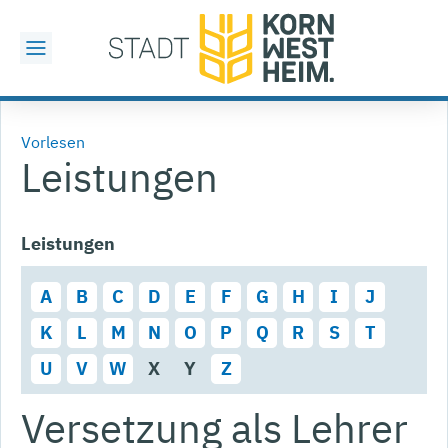
Vorlesen
Leistungen
Leistungen
A
B
C
D
E
F
G
H
I
J
K
L
M
N
O
P
Q
R
S
T
U
V
W
X
Y
Z
Versetzung als Lehrer