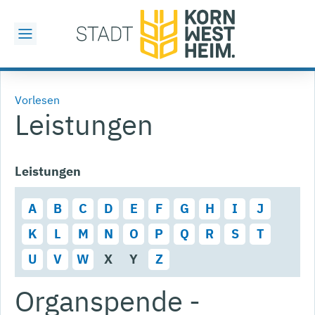
Vorlesen
Leistungen
Leistungen
A
B
C
D
E
F
G
H
I
J
K
L
M
N
O
P
Q
R
S
T
U
V
W
X
Y
Z
Organspende -