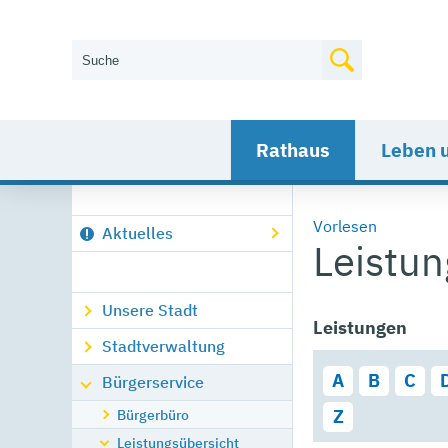
Wie können wir Ihnen helfen?
Rathaus
Leben 
Vorlesen
Aktuelles
Leistu
Unsere Stadt
Leistungen
Stadtverwaltung
A
B
C
Bürgerservice
Bürgerbüro
Z
Leistungsübersicht