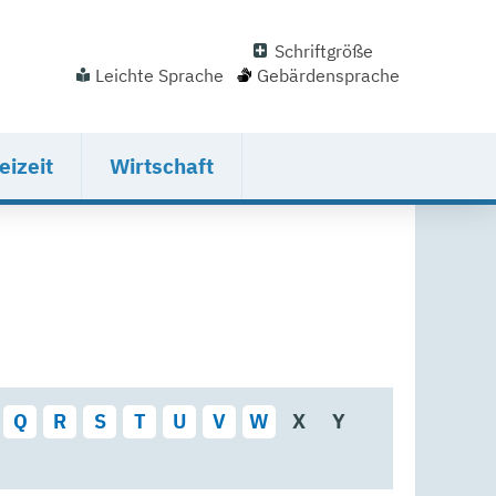
Schriftgröße
Leichte Sprache
Gebärdensprache
eizeit
Wirtschaft
Q
R
S
T
U
V
W
X
Y