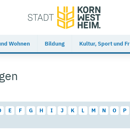
und Wohnen
Bildung
Kultur, Sport und Fr
ngen
D
E
F
G
H
I
J
K
L
M
N
O
P