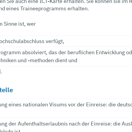
nen Sie auch eine ICT-Karte erhalten. Sie können sie 
nd eines Traineeprogramms erhalten.
m Sinne ist, wer
ochschulabschluss verfügt,
rogramm absolviert, das der beruflichen Entwicklung od
hniken und -methoden dient und
.
telle
ilung eines nationalen Visums vor der Einreise: die deut
ilung der Aufenthaltserlaubnis nach der Einreise: die A
örde ist