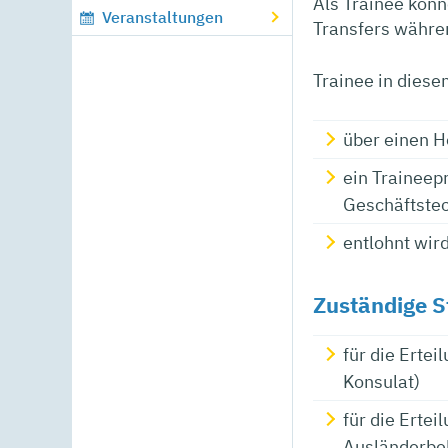
Als Trainee kön
Veranstaltungen
Transfers währe
Trainee in diese
über einen H
ein Traineep
Geschäftstec
entlohnt wird
Zuständige S
für die Erte
Konsulat)
für die Erte
Ausländerbeh