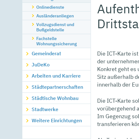
Aufenth
Onlinedienste
Ausländeranliegen
Drittst
Vollzugsdienst und
Bußgeldstelle
Fachstelle
Wohnungssicherung
Die ICT-Karte is
Gemeinderat
der unternehmen
JuDeKo
Konkret geht es
Arbeiten und Karriere
Sitz außerhalb 
innerhalb der E
Städtepartnerschaften
Städtische Wohnbau
Die ICT-Karte so
vorübergehend a
Stadtwerke
Im Gegenzug sol
Weitere Einrichtungen
transferieren kö