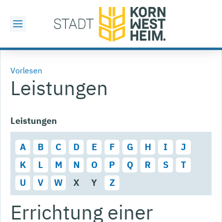
Vorlesen
Leistungen
Leistungen
A
B
C
D
E
F
G
H
I
J
K
L
M
N
O
P
Q
R
S
T
U
V
W
X
Y
Z
Errichtung einer