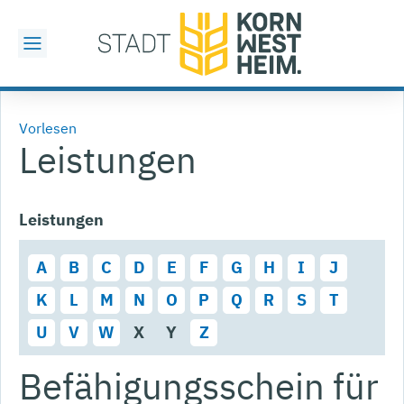
Vorlesen
Leistungen
Leistungen
A
B
C
D
E
F
G
H
I
J
K
L
M
N
O
P
Q
R
S
T
U
V
W
X
Y
Z
Befähigungsschein für