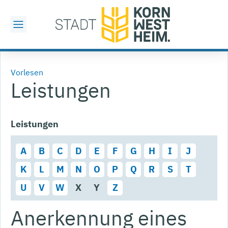
Vorlesen
Leistungen
Leistungen
A
B
C
D
E
F
G
H
I
J
K
L
M
N
O
P
Q
R
S
T
U
V
W
X
Y
Z
Anerkennung eines