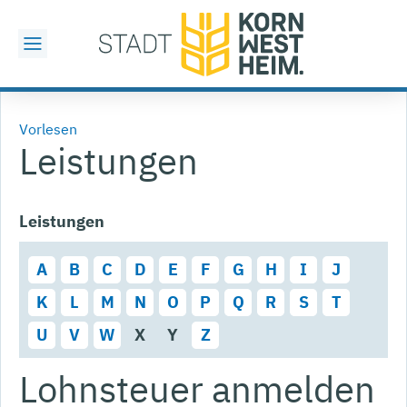
Vorlesen
Leistungen
Leistungen
A
B
C
D
E
F
G
H
I
J
K
L
M
N
O
P
Q
R
S
T
U
V
W
X
Y
Z
Lohnsteuer anmelden