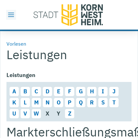
Vorlesen
Leistungen
Leistungen
A
B
C
D
E
F
G
H
I
J
K
L
M
N
O
P
Q
R
S
T
U
V
W
X
Y
Z
Markterschließungsm