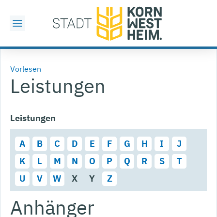
Vorlesen
Leistungen
Leistungen
A
B
C
D
E
F
G
H
I
J
K
L
M
N
O
P
Q
R
S
T
U
V
W
X
Y
Z
Anhänger