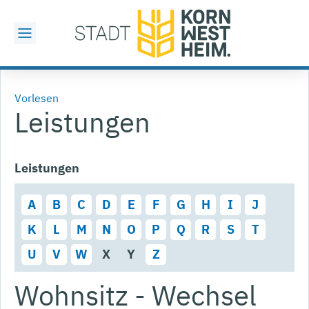
Vorlesen
Leistungen
Leistungen
A
B
C
D
E
F
G
H
I
J
K
L
M
N
O
P
Q
R
S
T
U
V
W
X
Y
Z
Wohnsitz - Wechsel