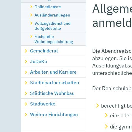
Allgeme
Onlinedienste
Ausländeranliegen
anmeld
Vollzugsdienst und
Bußgeldstelle
Fachstelle
Wohnungssicherung
Die Abendrealsc
Gemeinderat
abzulegen. Sie is
JuDeKo
Ausbildungsabsch
Arbeiten und Karriere
unterschiedlich
Städtepartnerschaften
Der Realschulab
Städtische Wohnbau
Stadtwerke
berechtigt b
Weitere Einrichtungen
ein- oder
die gymn