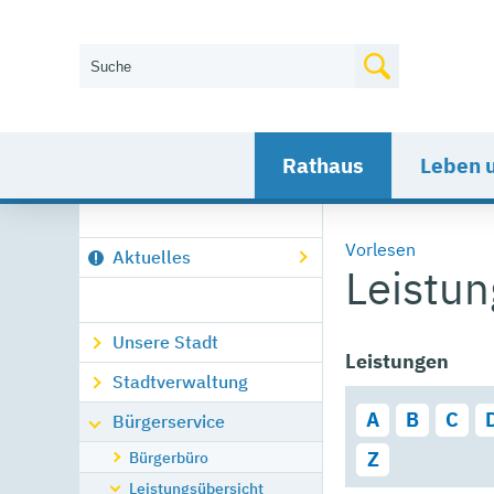
Wie können wir Ihnen helfen?
Rathaus
Leben 
Vorlesen
Aktuelles
Leistu
Unsere Stadt
Leistungen
Stadtverwaltung
A
B
C
Bürgerservice
Bürgerbüro
Z
Leistungsübersicht