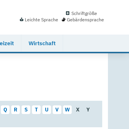
Schriftgröße
Leichte Sprache
Gebärdensprache
eizeit
Wirtschaft
Q
R
S
T
U
V
W
X
Y