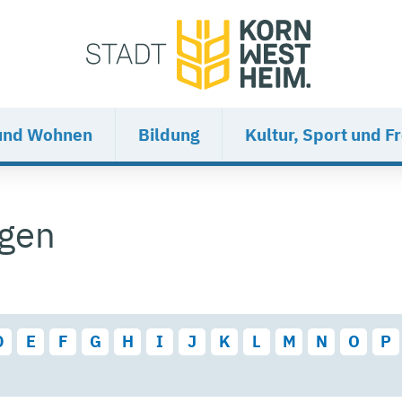
und Wohnen
Bildung
Kultur, Sport und Fr
ngen
D
E
F
G
H
I
J
K
L
M
N
O
P