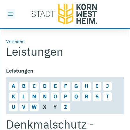
Vorlesen
Leistungen
Leistungen
A
B
C
D
E
F
G
H
I
J
K
L
M
N
O
P
Q
R
S
T
U
V
W
X
Y
Z
Denkmalschutz -