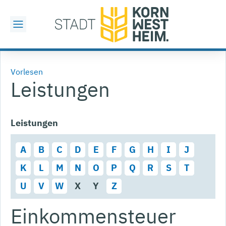
Vorlesen
Leistungen
Leistungen
A
B
C
D
E
F
G
H
I
J
K
L
M
N
O
P
Q
R
S
T
U
V
W
X
Y
Z
Einkommensteuer