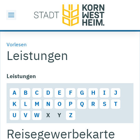
Vorlesen
Leistungen
Leistungen
A
B
C
D
E
F
G
H
I
J
K
L
M
N
O
P
Q
R
S
T
U
V
W
X
Y
Z
Reisegewerbekarte