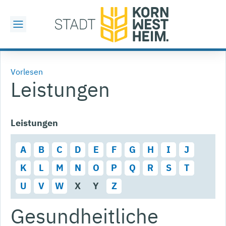
Vorlesen
Leistungen
Leistungen
A
B
C
D
E
F
G
H
I
J
K
L
M
N
O
P
Q
R
S
T
U
V
W
X
Y
Z
Gesundheitliche