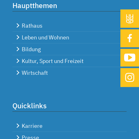
Hauptthemen
Rathaus
Leben und Wohnen
Bildung
Kultur, Sport und Freizeit
Wirtschaft
Quicklinks
Karriere
Presse