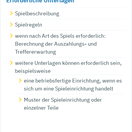
Erforderliche Unterlagen
Spielbeschreibung
Spielregeln
wenn nach Art des Spiels erforderlich:
Berechnung der Auszahlungs- und
Treffererwartung
weitere Unterlagen können erforderlich sein,
beispielsweise
eine betriebsfertige Einrichtung, wenn es
sich um eine Spieleinrichtung handelt
Muster der Spieleinrichtung oder
einzelner Teile