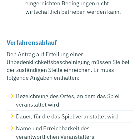
eingereichten Bedingungen nicht
wirtschaftlich betrieben werden kann.
Verfahrensablauf
Den Antrag auf Erteilung einer
Unbedenklichkeitsbescheinigung müssen Sie bei
der zuständigen Stelle einreichen. Er muss
folgende Angaben enthalten:
Bezeichnung des Ortes, an dem das Spiel
veranstaltet wird
Dauer, für die das Spiel veranstaltet wird
Name und Erreichbarkeit des
verantwortlichen Veranstalters