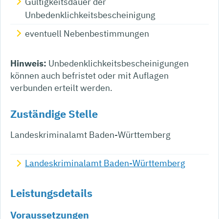
Gültigkeitsdauer der
Unbedenklichkeitsbescheinigung
eventuell Nebenbestimmungen
Hinweis:
Unbedenklichkeitsbescheinigungen
können auch befristet oder mit Auflagen
verbunden erteilt werden.
Zuständige Stelle
Landeskriminalamt Baden-Württemberg
Landeskriminalamt Baden-Württemberg
Leistungsdetails
Voraussetzungen