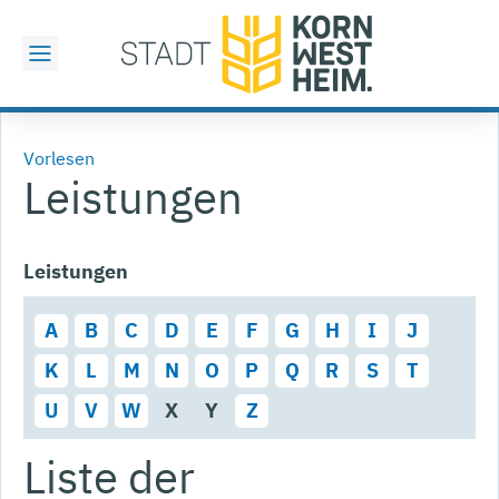
Vorlesen
Leistungen
Leistungen
A
B
C
D
E
F
G
H
I
J
K
L
M
N
O
P
Q
R
S
T
U
V
W
X
Y
Z
Liste der