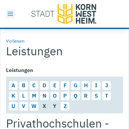
Vorlesen
Leistungen
Leistungen
A
B
C
D
E
F
G
H
I
J
K
L
M
N
O
P
Q
R
S
T
U
V
W
X
Y
Z
Privathochschulen -