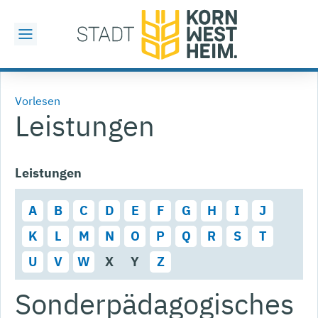
Vorlesen
Leistungen
Leistungen
A
B
C
D
E
F
G
H
I
J
K
L
M
N
O
P
Q
R
S
T
U
V
W
X
Y
Z
Sonderpädagogisches