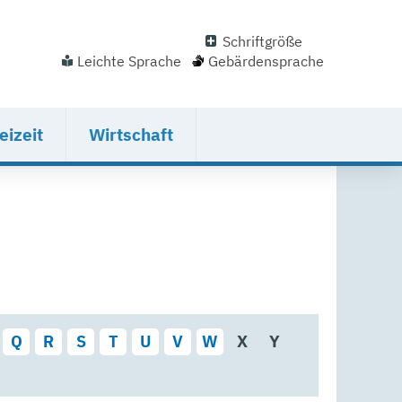
Schriftgröße
Leichte Sprache
Gebärdensprache
eizeit
Wirtschaft
Q
R
S
T
U
V
W
X
Y