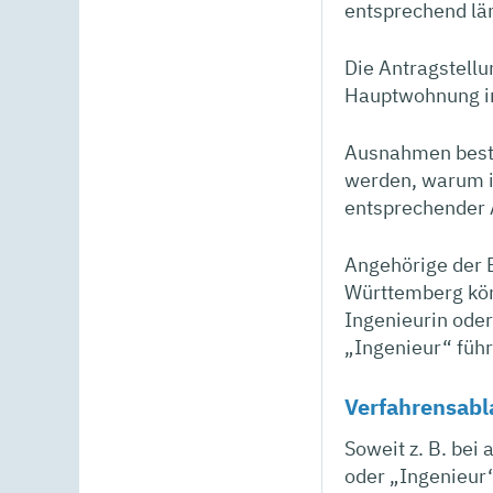
entsprechend lä
Die Antragstellu
Hauptwohnung i
Ausnahmen beste
werden, warum i
entsprechender A
Angehörige der 
Württemberg kön
Ingenieurin oder
„Ingenieur“ füh
Verfahrensabl
Soweit z. B. be
oder „Ingenieur“