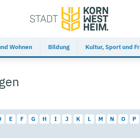
und Wohnen
Bildung
Kultur, Sport und Fr
ngen
D
E
F
G
H
I
J
K
L
M
N
O
P