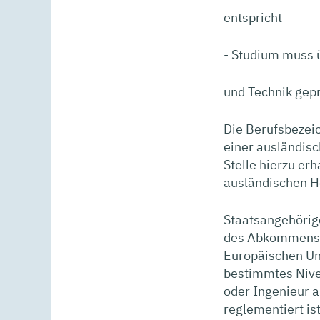
entspricht
- Studium muss 
und Technik gepr
Die Berufsbezeic
einer ausländis
Stelle hierzu er
ausländischen H
Staatsangehörige
des Abkommens ü
Europäischen Uni
bestimmtes Nivea
oder Ingenieur a
reglementiert is