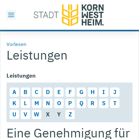
Vorlesen
Leistungen
Leistungen
A
B
C
D
E
F
G
H
I
J
K
L
M
N
O
P
Q
R
S
T
U
V
W
X
Y
Z
Eine Genehmigung für