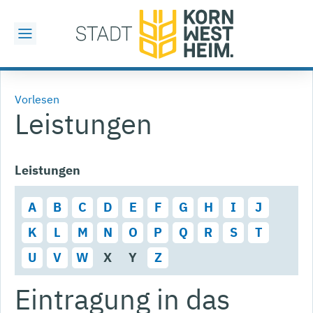
Vorlesen
Leistungen
Leistungen
A
B
C
D
E
F
G
H
I
J
K
L
M
N
O
P
Q
R
S
T
U
V
W
X
Y
Z
Eintragung in das