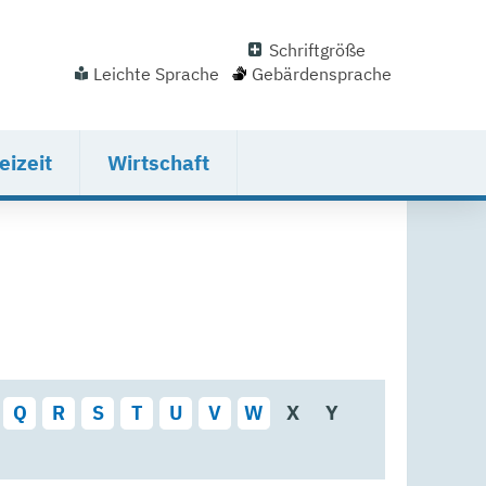
Schriftgröße
Leichte Sprache
Gebärdensprache
eizeit
Wirtschaft
Q
R
S
T
U
V
W
X
Y