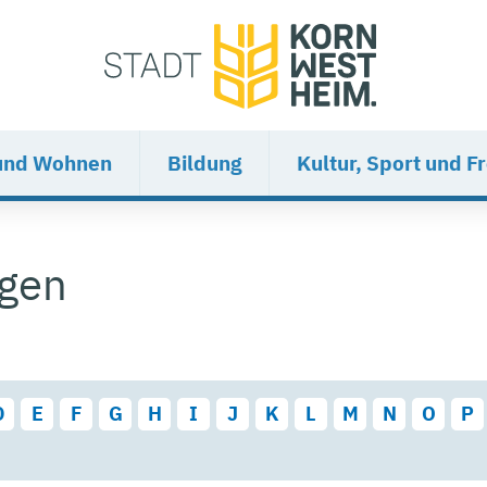
und Wohnen
Bildung
Kultur, Sport und Fr
ngen
D
E
F
G
H
I
J
K
L
M
N
O
P