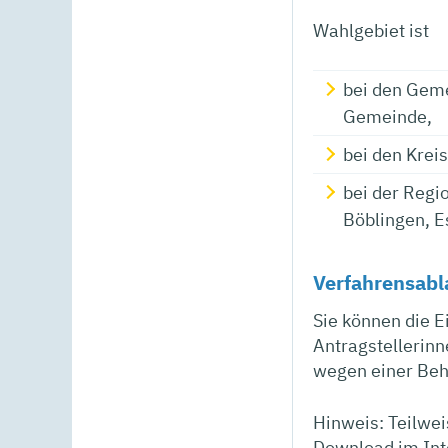
Wahlgebiet ist
bei den Geme
Gemeinde,
bei den Krei
bei der Regi
Böblingen, E
Verfahrensabl
Sie können die E
Antragstellerinn
wegen einer Behi
Hinweis:
Teilwei
Download im Int