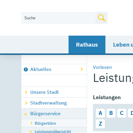
Wie können wir Ihnen helfen?
Rathaus
Leben 
Vorlesen
Aktuelles
Leistu
Unsere Stadt
Leistungen
Stadtverwaltung
A
B
C
Bürgerservice
Bürgerbüro
Z
Leistungsübersicht