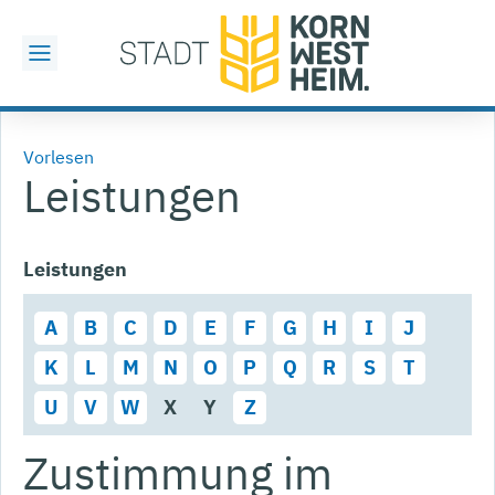
Vorlesen
Leistungen
Leistungen
A
B
C
D
E
F
G
H
I
J
K
L
M
N
O
P
Q
R
S
T
U
V
W
X
Y
Z
Zustimmung im