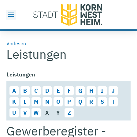
Vorlesen
Leistungen
Leistungen
A
B
C
D
E
F
G
H
I
J
K
L
M
N
O
P
Q
R
S
T
U
V
W
X
Y
Z
Gewerberegister -