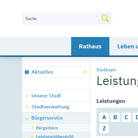
Wie können wir Ihnen helfen?
Rathaus
Leben 
Vorlesen
Aktuelles
Leistu
Unsere Stadt
Leistungen
Stadtverwaltung
A
B
C
Bürgerservice
Bürgerbüro
Z
Leistungsübersicht