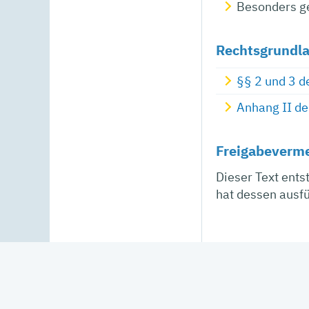
Besonders ge
Rechtsgrundl
§§ 2 und 3 d
Anhang II de
Freigabeverm
Dieser Text ents
hat dessen ausf