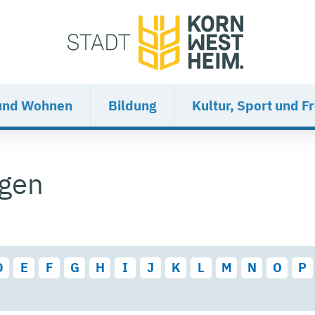
und Wohnen
Bildung
Kultur, Sport und Fr
ngen
D
E
F
G
H
I
J
K
L
M
N
O
P