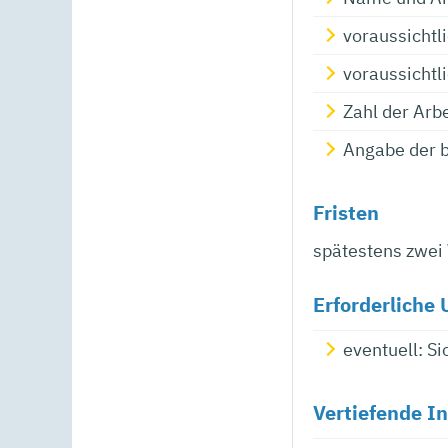
voraussichtl
voraussichtl
Zahl der Arb
Angabe der b
Fristen
spätestens zwei 
Erforderliche 
eventuell: S
Vertiefende I