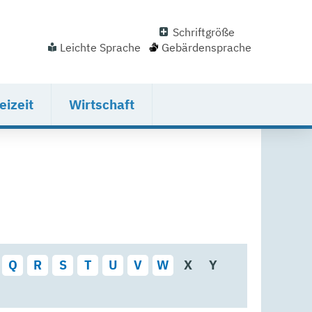
Schriftgröße
Leichte Sprache
Gebärdensprache
eizeit
Wirtschaft
Q
R
S
T
U
V
W
X
Y