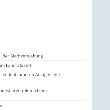
ei der Stadtverwaltung
beim Landratsamt
ht bedeutsameren Anlagen: die
andesbergdirektion beim
en