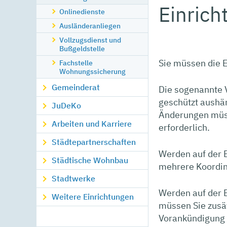
Einrich
Onlinedienste
Ausländeranliegen
Vollzugsdienst und
Bußgeldstelle
Sie müssen die E
Fachstelle
Wohnungssicherung
Gemeinderat
Die sogenannte 
geschützt aushä
JuDeKo
Änderungen müsse
Arbeiten und Karriere
erforderlich.
Städtepartnerschaften
Werden auf der 
Städtische Wohnbau
mehrere Koordin
Stadtwerke
Werden auf der B
Weitere Einrichtungen
müssen Sie zusät
Vorankündigung 