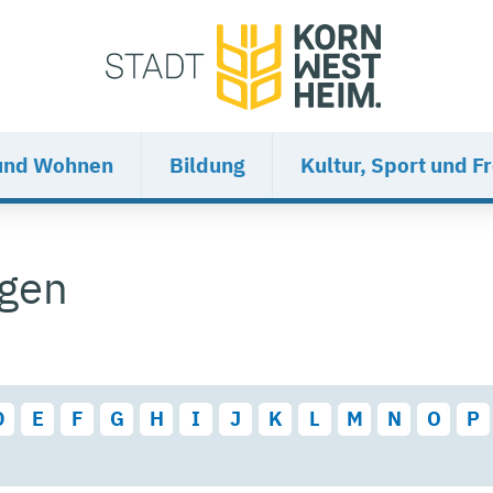
und Wohnen
Bildung
Kultur, Sport und Fr
ngen
D
E
F
G
H
I
J
K
L
M
N
O
P