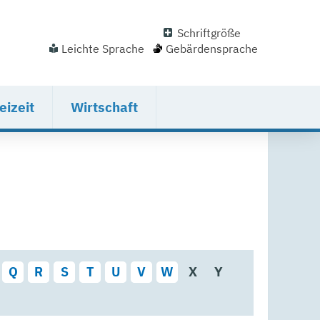
Schriftgröße
Leichte Sprache
Gebärdensprache
eizeit
Wirtschaft
Q
R
S
T
U
V
W
X
Y