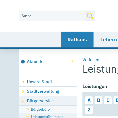
Wie können wir Ihnen helfen?
Rathaus
Leben 
Vorlesen
Aktuelles
Leistu
Unsere Stadt
Leistungen
Stadtverwaltung
A
B
C
Bürgerservice
Bürgerbüro
Z
Leistungsübersicht