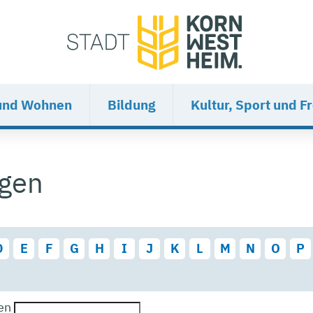
und Wohnen
Bildung
Kultur, Sport und Fr
ngen
D
E
F
G
H
I
J
K
L
M
N
O
P
en