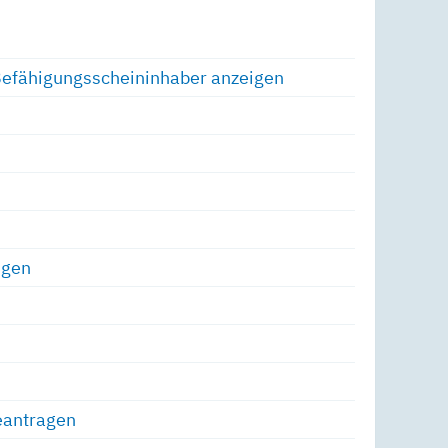
Befähigungsscheininhaber anzeigen
igen
eantragen