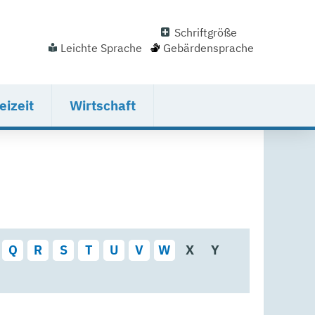
Schriftgröße
Leichte Sprache
Gebärdensprache
eizeit
Wirtschaft
Q
R
S
T
U
V
W
X
Y