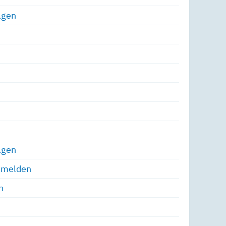
agen
agen
e melden
n