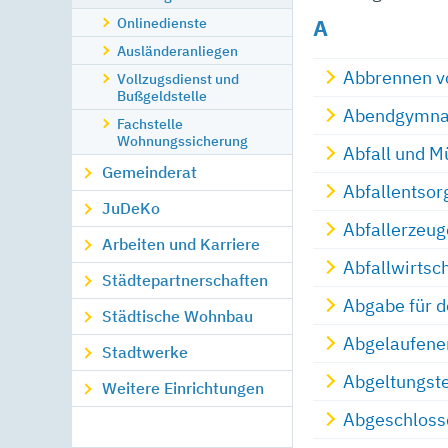
A
Onlinedienste
Ausländeranliegen
Abbrennen vo
Vollzugsdienst und
Bußgeldstelle
Abendgymnas
Fachstelle
Wohnungssicherung
Abfall und M
Gemeinderat
Abfallentso
JuDeKo
Abfallerzeu
Arbeiten und Karriere
Abfallwirtsc
Städtepartnerschaften
Abgabe für d
Städtische Wohnbau
Abgelaufenen
Stadtwerke
Abgeltungst
Weitere Einrichtungen
Abgeschlosse