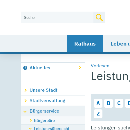
Wie können wir Ihnen helfen?
Rathaus
Leben 
Vorlesen
Aktuelles
Leistu
Unsere Stadt
Stadtverwaltung
A
B
C
Bürgerservice
Z
Bürgerbüro
Leistungen such
Leistungsübersicht