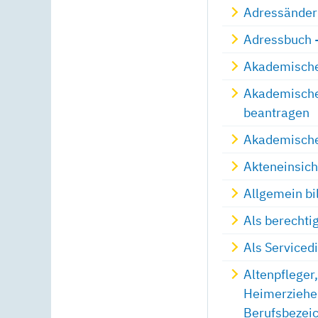
Adressänderu
Adressbuch -
Akademische
Akademische
beantragen
Akademische 
Akteneinsich
Allgemein bi
Als berechti
Als Serviced
Altenpfleger
Heimerzieher
Berufsbezei