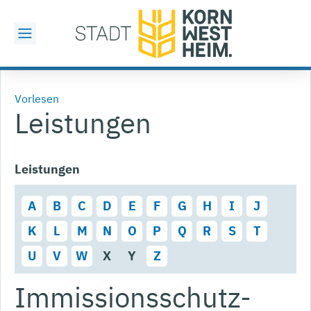
Vorlesen
Leistungen
Leistungen
A
B
C
D
E
F
G
H
I
J
K
L
M
N
O
P
Q
R
S
T
U
V
W
X
Y
Z
Immissionsschutz-