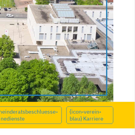
meinderatsbeschluesse-
{icon-verein-
inedienste
blau} Karriere