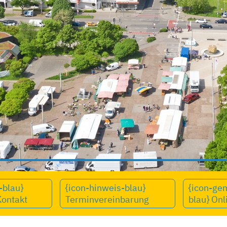
-blau}
{icon-hinweis-blau}
{icon-ge
Kontakt
Terminvereinbarung
blau} Onl