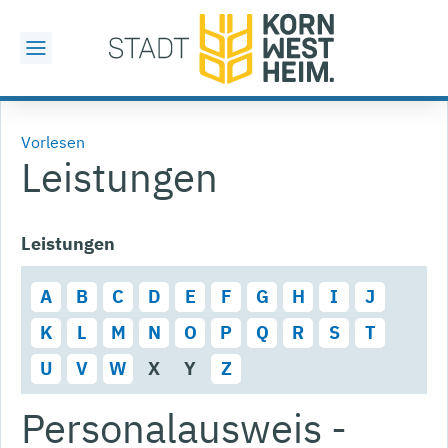
Vorlesen
Leistungen
Leistungen
A
B
C
D
E
F
G
H
I
J
K
L
M
N
O
P
Q
R
S
T
U
V
W
X
Y
Z
Personalausweis -