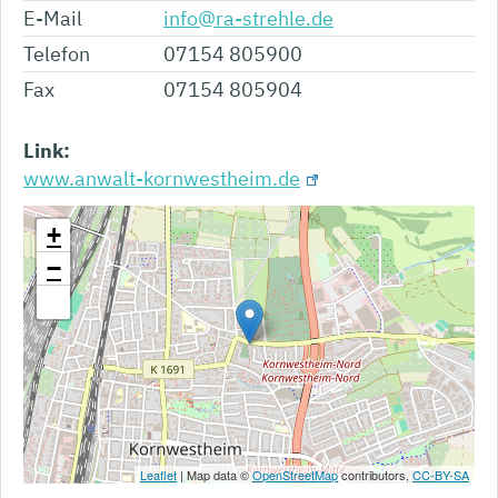
E-Mail
info@ra-strehle.de
Telefon
07154 805900
Fax
07154 805904
Link:
www.anwalt-kornwestheim.de
+
−
Leaflet
| Map data ©
OpenStreetMap
contributors,
CC-BY-SA