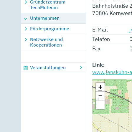
Gründerzentrum
Bahnhofstraße 
TechMoteum
70806
Kornwes
Unternehmen
Förderprogramme
E-Mail
j
Telefon
Netzwerke und
Kooperationen
Fax
Link:
Veranstaltungen
www.jenskuhn-al
+
−