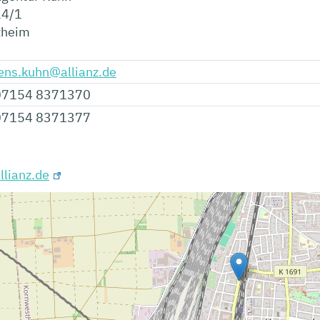
24/1
theim
ens.kuhn@allianz.de
07154 8371370
07154 8371377
lianz.de