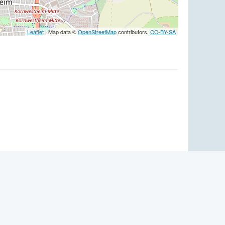
Leaflet
| Map data ©
OpenStreetMap
contributors,
CC-BY-SA