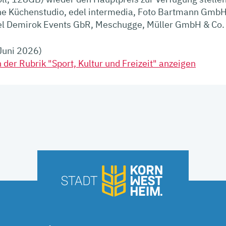
line Küchenstudio, edel intermedia, Foto Bartmann Gmb
 Demirok Events GbR, Meschugge, Müller GmbH & Co. K
 Juni 2026)
 der Rubrik "Sport, Kultur und Freizeit" anzeigen