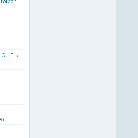
hreiben
ch Gmünd
en