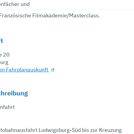
enfächer und
-Französische Filmakademie/Masterclass.
t
e 20
urg
hen Fahrplanauskunft
chreibung
nfahrt
tobahnausfahrt Ludwigsburg-Süd bis zur Kreuzung