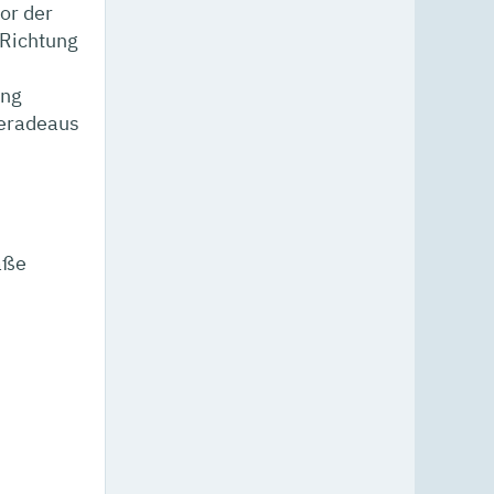
vor der
 Richtung
ung
geradeaus
aße