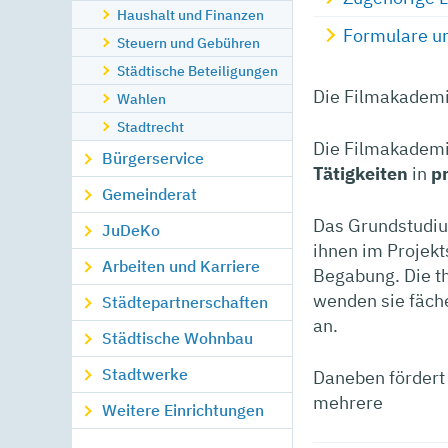
Haushalt und Finanzen
Formulare un
Steuern und Gebühren
Städtische Beteiligungen
Die Filmakadem
Wahlen
Stadtrecht
Die Filmakademi
Bürgerservice
Tätigkeiten
in
pr
Gemeinderat
Das Grundstudiu
JuDeKo
ihnen im Projek
Arbeiten und Karriere
Begabung. Die t
wenden sie fäche
Städtepartnerschaften
an.
Städtische Wohnbau
Stadtwerke
Daneben fördert
mehrere
Weitere Einrichtungen