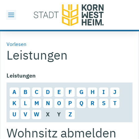
Vorlesen
Leistungen
Leistungen
A
B
C
D
E
F
G
H
I
J
K
L
M
N
O
P
Q
R
S
T
U
V
W
X
Y
Z
Wohnsitz abmelden