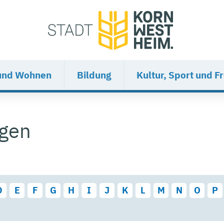
und Wohnen
Bildung
Kultur, Sport und Fr
ngen
D
E
F
G
H
I
J
K
L
M
N
O
P