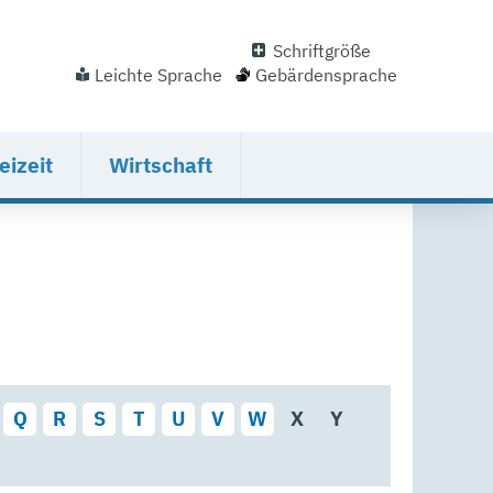
Schriftgröße
Leichte Sprache
Gebärdensprache
eizeit
Wirtschaft
Q
R
S
T
U
V
W
X
Y