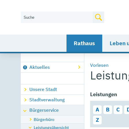
Wie können wir Ihnen helfen?
Rathaus
Leben 
Vorlesen
Aktuelles
Leistu
Unsere Stadt
Leistungen
Stadtverwaltung
A
B
C
Bürgerservice
Bürgerbüro
Z
Leistungsübersicht