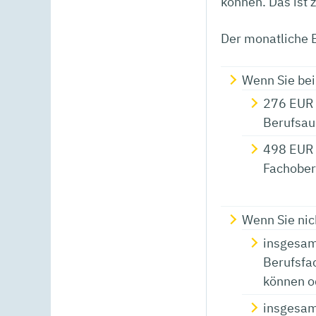
können. Das ist 
Der monatliche B
Wenn Sie bei
276 EUR 
Berufsau
498 EUR 
Fachober
Wenn Sie nic
insgesam
Berufsfa
können o
insgesam