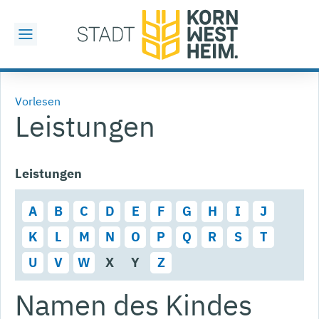
Vorlesen
Leistungen
Leistungen
A
B
C
D
E
F
G
H
I
J
K
L
M
N
O
P
Q
R
S
T
U
V
W
X
Y
Z
Namen des Kindes