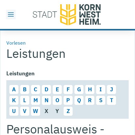
Vorlesen
Leistungen
Leistungen
A
B
C
D
E
F
G
H
I
J
K
L
M
N
O
P
Q
R
S
T
U
V
W
X
Y
Z
Personalausweis -