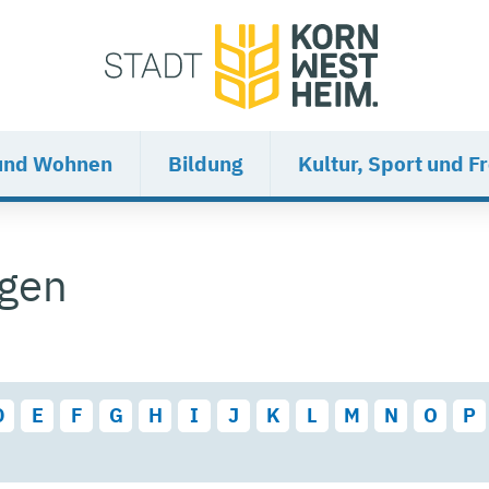
und Wohnen
Bildung
Kultur, Sport und Fr
ngen
D
E
F
G
H
I
J
K
L
M
N
O
P