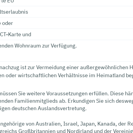
rte EU
ltserlaubnis
e oder
ICT-Karte und
enden Wohnraum zur Verfügung.
nachzug ist zur Vermeidung einer außergewöhnlichen Hä
hen oder wirtschaftlichen Verhältnisse im Heimatland 
müssen Sie weitere Voraussetzungen erfüllen.
Diese hän
enden Familienmitglieds ab.
Erkundigen Sie sich desweg
digen deutschen Auslandsvertretung.
ngehörige von Australien, Israel, Japan, Kanada, der R
greichs Großbritannien und Nordirland und der Vereini