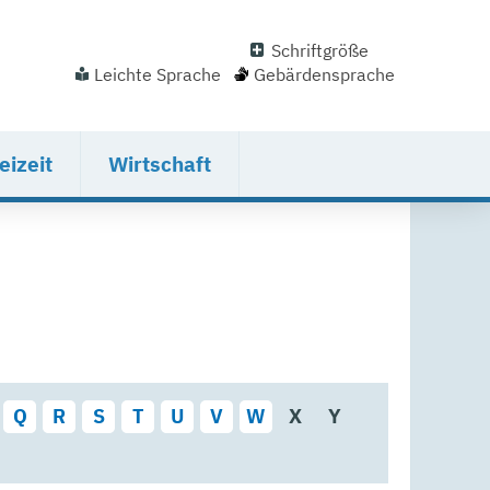
Schriftgröße
Leichte Sprache
Gebärdensprache
eizeit
Wirtschaft
Q
R
S
T
U
V
W
X
Y