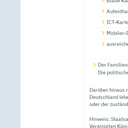
Blaue Ka
Aufentha
ICT-Kart
Mobiler-
ausreich
Der Familien
Die politisc
Darüber hinaus 
Deutschland leb
oder der zustän
Hinweis: Staatsa
Vereinigten Köni