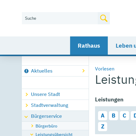
Wie können wir Ihnen helfen?
Rathaus
Leben 
Vorlesen
Aktuelles
Leistu
Unsere Stadt
Leistungen
Stadtverwaltung
A
B
C
Bürgerservice
Bürgerbüro
Z
Leistungsübersicht