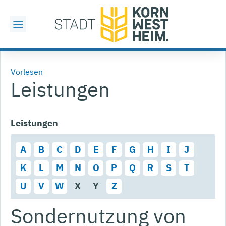
Vorlesen
Leistungen
Leistungen
A
B
C
D
E
F
G
H
I
J
K
L
M
N
O
P
Q
R
S
T
U
V
W
X
Y
Z
Sondernutzung von