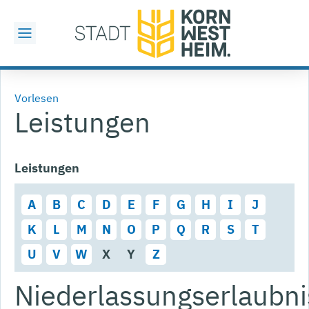
Vorlesen
Leistungen
Leistungen
A
B
C
D
E
F
G
H
I
J
K
L
M
N
O
P
Q
R
S
T
U
V
W
X
Y
Z
Niederlassungserlaubni