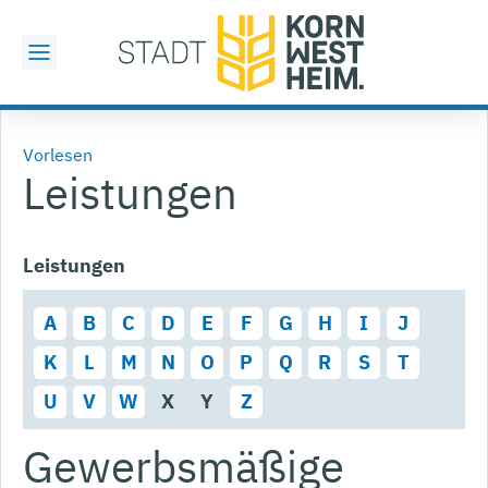
Vorlesen
Leistungen
Leistungen
A
B
C
D
E
F
G
H
I
J
K
L
M
N
O
P
Q
R
S
T
U
V
W
X
Y
Z
Gewerbsmäßige